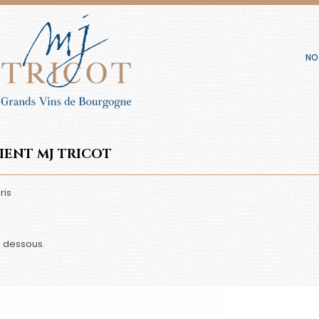
NO
IENT MJ TRICOT
ris
i dessous.