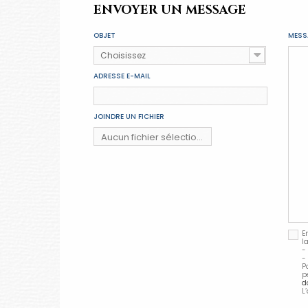
ENVOYER UN MESSAGE
OBJET
MESS
Choisissez
ADRESSE E-MAIL
JOINDRE UN FICHIER
Aucun fichier sélectionné
Ajouter
E
l
-
-
P
p
d
L