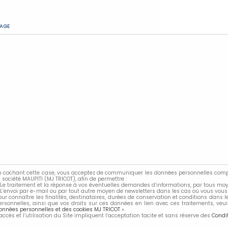
AGE
n cochant cette case, vous acceptez de communiquer les données personnelles compri
a société MAUPITI (MJ TRICOT), afin de permettre :
 Le traitement et la réponse à vos éventuelles demandes d’informations, par tous moy
 L’envoi par e-mail ou par tout autre moyen de newsletters dans les cas où vous vous
our connaître les finalités, destinataires, durées de conservation et conditions dans 
ersonnelles, ainsi que vos droits sur ces données en lien avec ces traitements, veu
onnées personnelles et des cookies MJ TRICOT
».
’accès et l’utilisation du Site impliquent l’acceptation tacite et sans réserve des
Condit